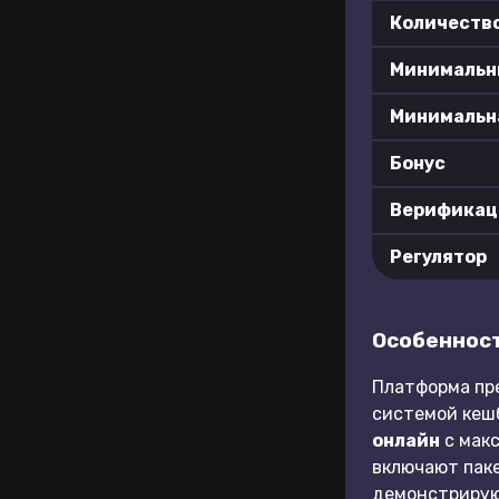
Количество
Минимальн
Минимальн
Бонус
Верификац
Регулятор
Особенност
Платформа пре
системой кеш
онлайн
с макс
включают паке
демонстрирую