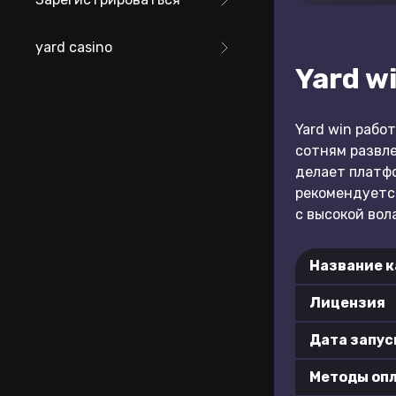
yard casino
Yard w
Yard win рабо
сотням развле
делает платфо
рекомендуется
с высокой вол
Название к
Лицензия
Дата запус
Методы оп