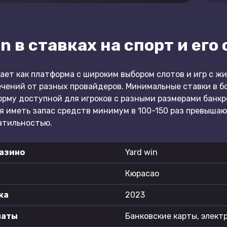
in в ставках на спорт и его
тает как платформа с широким выбором слотов и игр с ж
чений от разных провайдеров. Минимальные ставки в бо
рму доступной для игроков с разными размерами банкр
 иметь запас средств минимум в 100-150 раз превышаю
атильностью.
азино
Yard win
Кюрасао
ка
2023
латы
Банковские карты, элект