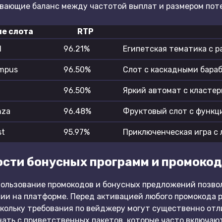
ивающие баланс между частотой выплат и размером пот
е слота
RTP
d
96.21%
Египетская тематика с
ympus
96.50%
Слот с каскадными бара
96.50%
Яркий автомат с класте
nza
96.48%
Фруктовый слот с функц
st
95.97%
Приключенческая игра с
сти бонусных программ и промокод
ользование промокодов и бонусных предложений позвол
сии на платформе. Перед активацией любого промокода 
кольку требования по вейджеру могут существенно отл
ать с приветственных пакетов, которые часто включаю