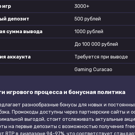
 игр
3000+
ый депозит
500 рублей
ая сумма вывода
1000 рублей
До 100 000 рублей
ия аккаунта
Требуется при выводе
Gaming Curacao
и игрового процесса и бонусная политика
длагает разнообразные бонусы для новых и постоянных
бэка. Промокоды доступны через партнерские сайты и 
имальной выгодой, стоит отслеживать актуальные акци
ты на первые депозиты с возможностью получения free 
т RTP в диапазоне 94-97%, что соответствует стандар