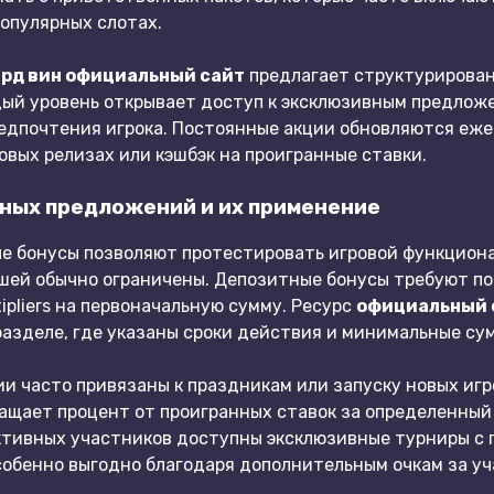
опулярных слотах.
ярд вин официальный сайт
предлагает структурирован
дый уровень открывает доступ к эксклюзивным предлож
едпочтения игрока. Постоянные акции обновляются еже
 новых релизах или кэшбэк на проигранные ставки.
ных предложений и их применение
е бонусы позволяют протестировать игровой функциона
шей обычно ограничены. Депозитные бонусы требуют по
tipliers на первоначальную сумму. Ресурс
официальный 
азделе, где указаны сроки действия и минимальные су
и часто привязаны к праздникам или запуску новых игро
ащает процент от проигранных ставок за определенный
активных участников доступны эксклюзивные турниры с
обенно выгодно благодаря дополнительным очкам за уч