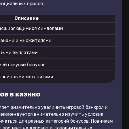
енциальных призов.
Описание
 расширяющимися символами
банами и множителями
рными выплатами
ией покупки бонусов
 лавинными механиками
ов в казино
яет значительно увеличить игровой банкрол и
рекомендуется внимательно изучить условия
ичаться для разных категорий бонусов. Новичкам
т процент на депозит и дополнительные