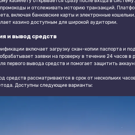
ому кабинету открывается сразу после входа в систему
 промокоды и отслеживать историю транзакций. Платфо
ета, включая банковские карты и электронные кошельк
елает казино доступным для широкой аудитории.
я и вывод средств
рификации включает загрузку скан-копии паспорта и п
обрабатывает заявки на проверку в течение 24 часов в
ля первого вывода средств и помогает защитить аккау
од средств рассматриваются в срок от нескольких часо
етода. Доступны следующие варианты: